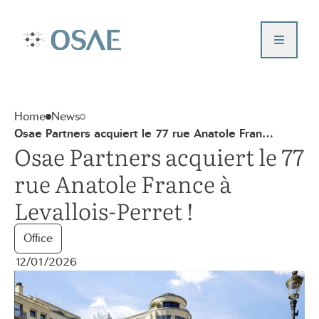
Aller
au
Contact us
contenu
Accueil – Osae
Who are we ?
Our projects
Home
News
News
Osae Partners acquiert le 77 rue Anatole Fran…
Our values
Osae Partners acquiert le 77
Investor portal
rue Anatole France à
Levallois-Perret !
Office
12/01/2026