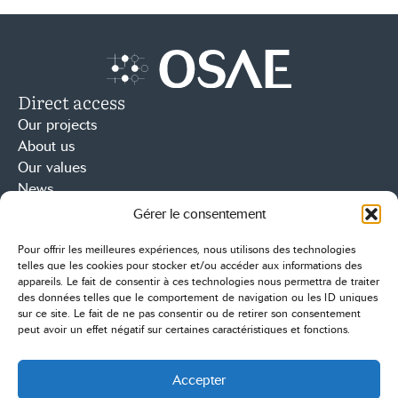
Direct access
Accueil – Osae
Our projects
About us
Our values
News
Osae Partners
Gérer le consentement
71-73 Avenue des Champs Elysées
Pour offrir les meilleures expériences, nous utilisons des technologies
75008, Paris
telles que les cookies pour stocker et/ou accéder aux informations des
+33 1 56 59 63 64
appareils. Le fait de consentir à ces technologies nous permettra de traiter
Contact
des données telles que le comportement de navigation ou les ID uniques
sur ce site. Le fait de ne pas consentir ou de retirer son consentement
Linkedin
Youtube
peut avoir un effet négatif sur certaines caractéristiques et fonctions.
Contact us
Accepter