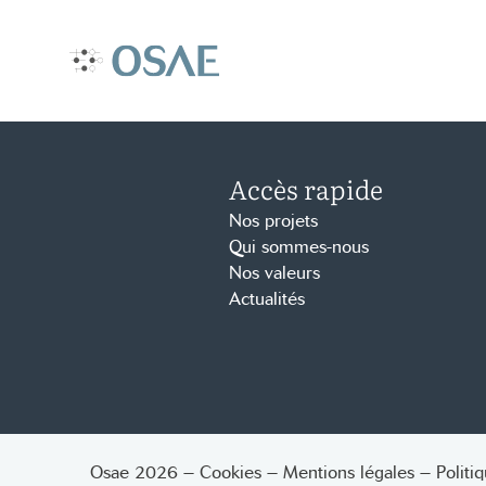
Aller
au
contenu
Accueil – Osae
Accès rapide
Nos projets
Qui sommes-nous
Nos valeurs
Actualités
Osae 2026
–
Cookies
–
Mentions légales
–
Politi