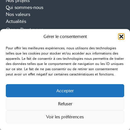
Nos projets
Qui sommes-nous
Nos valeurs
Actualités
Osae Partners
Gérer le consentement
71-73 Avenue des Champs Elysées
75008, Paris
Pour offrir les meilleures expériences, nous utilisons des technologies
+33 1 56 59 63 64
telles que les cookies pour stocker et/ou accéder aux informations des
Contact
appareils. Le fait de consentir à ces technologies nous permettra de traiter
des données telles que le comportement de navigation ou les ID uniques
Linkedin
Youtube
sur ce site. Le fait de ne pas consentir ou de retirer son consentement
peut avoir un effet négatif sur certaines caractéristiques et fonctions.
Nous contacter
Accepter
Refuser
Osae 2026
–
Cookies
–
Mentions légales
–
Politique de
confidentialité
Voir les préférences
Mis à flot par
Pilot’in