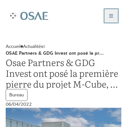
Aller
au
Nous contacter
contenu
Accueil – Osae
Qui sommes-nous ?
Nos projets
Accueil
Actualités
Actualités
OSAE Partners & GDG Invest ont posé la pr…
Nos valeurs
Osae Partners & GDG
Portail investisseur
Invest ont posé la première
pierre du projet M-Cube, à
Saint-Denis
Bureau
06/04/2022